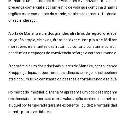
Manaíra é um dos bairros mais vibrantes e valorizados de João P
presença comercial e por um estilo de vida que combina dinami
regiões mais completas da cidade, o bairro se tornou referênci
um só endereço.
A orla de Manaíra é um dos grandes atrativos da região, ofere
calçadão amplo, ciclovias, áreas de lazer e uma praia de fácil a
moradores e visitantes desfrutam do contato constante com o 
academias e espaços de convivência reforça o caráter urbano e 
O comércio é um dos principais pilares de Manaíra, consolidand
Shoppings, lojas, supermercados, clínicas, serviços e estabel
atraindo um fluxo constante de pessoas e fortalecendo a relevâ
No mercado imobiliário, Manaíra apresenta um dos desempenhos
residenciais e comerciais e uma valorização contínua do metro 
aluguel por temporada garante excelente liquidez e rentabilidad
quanto para investidores.