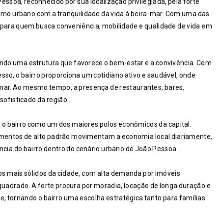
essoa, reconhecido por sua localização privilegiada, pela forte
smo urbano com a tranquilidade da vida à beira-mar. Com uma das
a para quem busca conveniência, mobilidade e qualidade de vida em
cendo uma estrutura que favorece o bem-estar e a convivência. Com
cesso, o bairro proporciona um cotidiano ativo e saudável, onde
mar. Ao mesmo tempo, a presença de restaurantes, bares,
sofisticado da região.
o o bairro como um dos maiores polos econômicos da capital.
ecimentos de alto padrão movimentam a economia local diariamente,
ncia do bairro dentro do cenário urbano de João Pessoa.
 mais sólidos da cidade, com alta demanda por imóveis
quadrado. A forte procura por moradia, locação de longa duração e
e, tornando o bairro uma escolha estratégica tanto para famílias