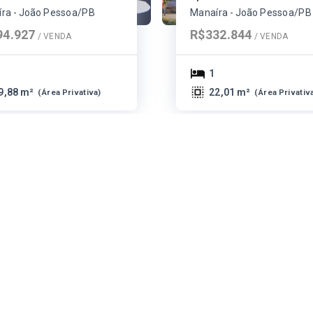
ra - João Pessoa/PB
Manaíra - João Pessoa/PB
94.927
R$332.844
/ 
VENDA
/ 
VENDA
1
9,88 m²
22,01 m²
(
Área Privativa
)
(
Área Privativ