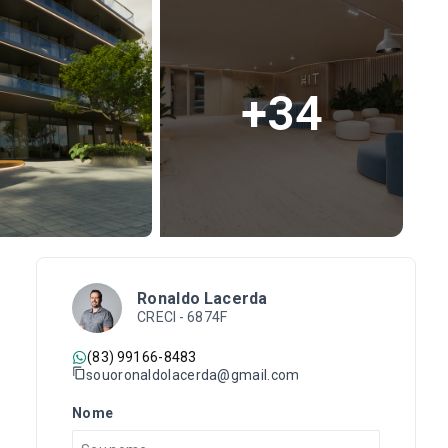
+
34
Ronaldo Lacerda
CRECI -
6874F
(83) 99166-8483
souoronaldolacerda@gmail.com
Nome