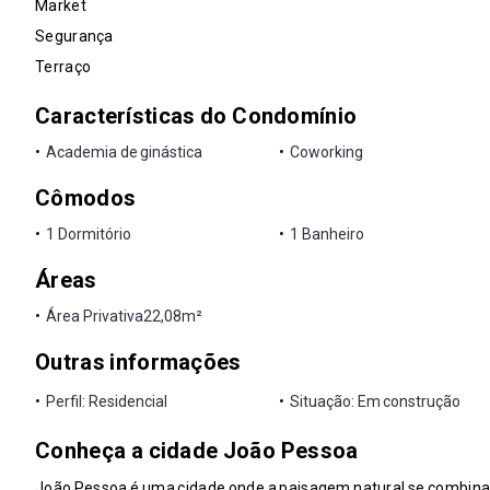
Market
Segurança
Terraço
Características do Condomínio
•
Academia de ginástica
•
Coworking
Cômodos
•
1 Dormitório
•
1 Banheiro
Áreas
•
Área Privativa
22,08m²
Outras informações
•
Perfil: Residencial
•
Situação: Em construção
Conheça a cidade João Pessoa
João Pessoa é uma cidade onde a paisagem natural se combina 