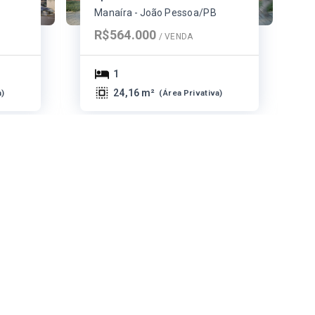
Manaíra - João Pessoa/PB
R$564.000
/ 
VENDA
1
24,16 m²
a
)
(
Área Privativa
)