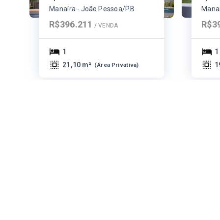
Manaíra - João Pessoa/PB
Manaí
R$396.211
R$3
/ 
VENDA
1
1
21,10 m²
1
(
Área Privativa
)