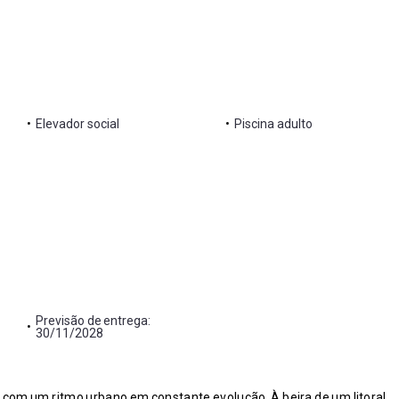
•
Elevador social
•
Piscina adulto
Previsão de entrega:
•
30/11/2028
com um ritmo urbano em constante evolução. À beira de um litoral