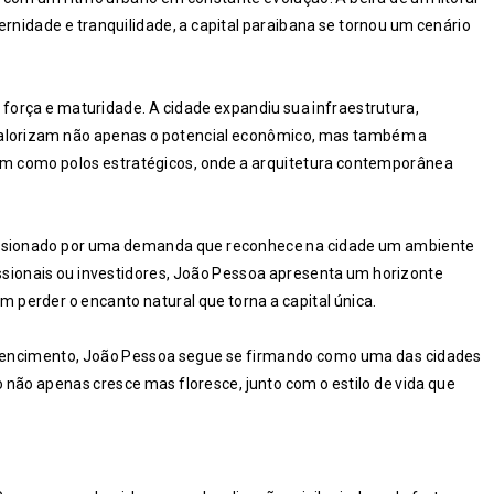
rnidade e tranquilidade, a capital paraibana se tornou um cenário
força e maturidade. A cidade expandiu sua infraestrutura,
valorizam não apenas o potencial econômico, mas também a
aram como polos estratégicos, onde a arquitetura contemporânea
pulsionado por uma demanda que reconhece na cidade um ambiente
issionais ou investidores, João Pessoa apresenta um horizonte
perder o encanto natural que torna a capital única.
tencimento, João Pessoa segue se firmando como uma das cidades
 não apenas cresce mas floresce, junto com o estilo de vida que