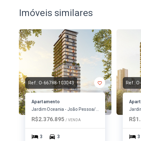
Imóveis similares
Ref.:
O-66788-103043
Ref.:
O
Apartamento
Apar
Jardim Oceania - João Pessoa/PB
R$2.376.895
R$1.
/ 
VENDA
3
3
3