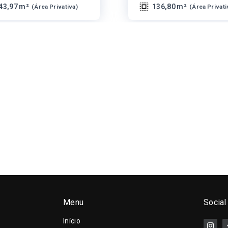
43,97 m²
136,80 m²
(
Área Privativa
)
(
Área Privati
Menu
Social
Início