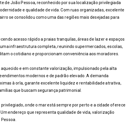
te de João Pessoa, reconhecido por sua localização privilegiada
modernidade e qualidade de vida. Com ruas organizadas, excelente
bairro se consolidou como uma das regiões mais desejadas para
cendo acesso rápido a praias tranquilas, áreas de lazer e espaços
m uma infraestrutura completa, reunindo supermercados, escolas,
litam o cotidiano e proporcionam conveniência aos moradores.
 aquecido e em constante valorização, impulsionado pela alta
mpreendimentos modernos e de padrão elevado. A demanda
mas à orla, garante excelente liquidez e rentabilidade atrativa,
famílias que buscam segurança patrimonial.
 privilegiado, onde o mar está sempre por perto e a cidade oferece
e. Um endereço que representa qualidade de vida, valorização
o Pessoa.