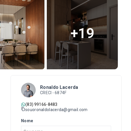
+
19
Ronaldo Lacerda
CRECI -
6874F
(83) 99166-8483
souoronaldolacerda@gmail.com
Nome