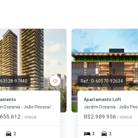
-63528-97440
Ref.:
O-60570-92634
tamento
Apartamento Loft
Jardim Oceania - João Pessoa/PB
655.612
R$2.989.956
/ 
VENDA
/ 
VENDA
2
3
2