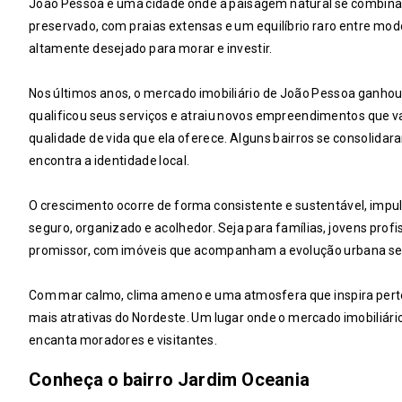
João Pessoa é uma cidade onde a paisagem natural se combina 
preservado, com praias extensas e um equilíbrio raro entre mode
altamente desejado para morar e investir.
Nos últimos anos, o mercado imobiliário de João Pessoa ganhou 
qualificou seus serviços e atraiu novos empreendimentos que 
qualidade de vida que ela oferece. Alguns bairros se consolid
encontra a identidade local.
O crescimento ocorre de forma consistente e sustentável, im
seguro, organizado e acolhedor. Seja para famílias, jovens prof
promissor, com imóveis que acompanham a evolução urbana sem 
Com mar calmo, clima ameno e uma atmosfera que inspira per
mais atrativas do Nordeste. Um lugar onde o mercado imobiliário
encanta moradores e visitantes.
Conheça o bairro Jardim Oceania