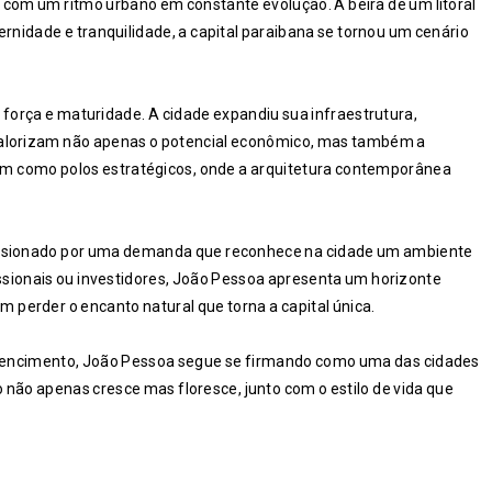
com um ritmo urbano em constante evolução. À beira de um litoral
rnidade e tranquilidade, a capital paraibana se tornou um cenário
força e maturidade. A cidade expandiu sua infraestrutura,
valorizam não apenas o potencial econômico, mas também a
aram como polos estratégicos, onde a arquitetura contemporânea
pulsionado por uma demanda que reconhece na cidade um ambiente
issionais ou investidores, João Pessoa apresenta um horizonte
perder o encanto natural que torna a capital única.
tencimento, João Pessoa segue se firmando como uma das cidades
 não apenas cresce mas floresce, junto com o estilo de vida que