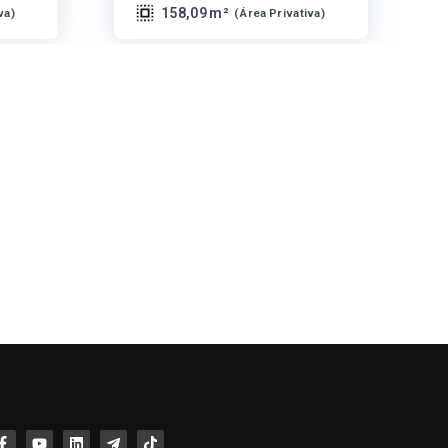
158,09 m²
va
)
(
Área Privativa
)