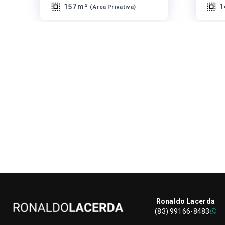
157 m²
1
(
Área Privativa
)
Ronaldo Lacerda
(83) 99166-8483