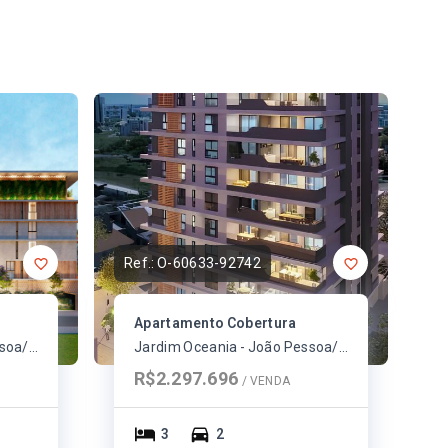
Ref.:
O-60633-92742
Apartamento Cobertura
Jardim Oceania - João Pessoa/PB
Jardim Oceania - João Pessoa/PB
R$2.297.696
/ 
VENDA
3
2