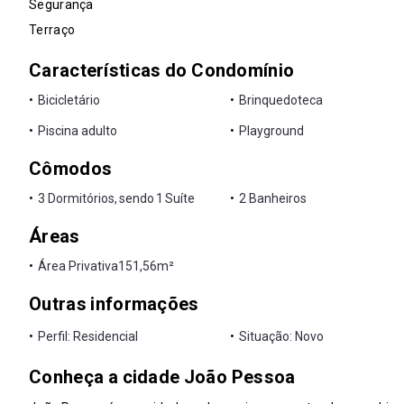
Segurança
Terraço
Características do Condomínio
•
Bicicletário
•
Brinquedoteca
•
Piscina adulto
•
Playground
Cômodos
•
3 Dormitórios, sendo 1 Suíte
•
2 Banheiros
Áreas
•
Área Privativa
151,56m²
Outras informações
•
Perfil: Residencial
•
Situação: Novo
Conheça a cidade João Pessoa