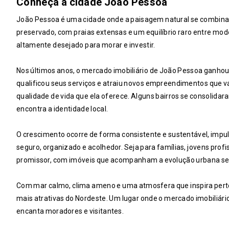
Conheça a cidade João Pessoa
João Pessoa é uma cidade onde a paisagem natural se combina 
preservado, com praias extensas e um equilíbrio raro entre mode
altamente desejado para morar e investir.
Nos últimos anos, o mercado imobiliário de João Pessoa ganhou 
qualificou seus serviços e atraiu novos empreendimentos que 
qualidade de vida que ela oferece. Alguns bairros se consolid
encontra a identidade local.
O crescimento ocorre de forma consistente e sustentável, im
seguro, organizado e acolhedor. Seja para famílias, jovens prof
promissor, com imóveis que acompanham a evolução urbana sem 
Com mar calmo, clima ameno e uma atmosfera que inspira per
mais atrativas do Nordeste. Um lugar onde o mercado imobiliário
encanta moradores e visitantes.