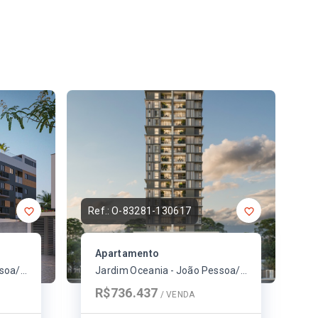
Ref.:
O-83281-130617
Apartamento
Jardim Oceania - João Pessoa/PB
Jardim Oceania - João Pessoa/PB
R$736.437
/ 
VENDA