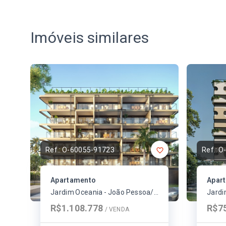
Imóveis similares
Ref.:
O-60055-91723
Ref.:
O
Apartamento
Apar
Jardim Oceania - João Pessoa/PB
R$1.108.778
R$7
/ 
VENDA