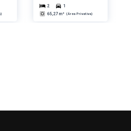
2
1
65,27 m²
a
)
(
Área Privativa
)