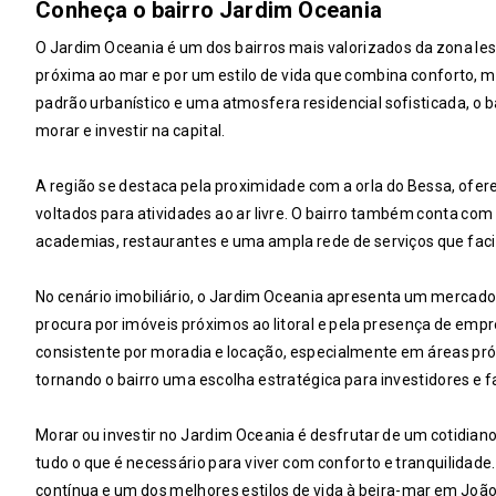
Conheça o bairro Jardim Oceania
O Jardim Oceania é um dos bairros mais valorizados da zona les
próxima ao mar e por um estilo de vida que combina conforto, 
padrão urbanístico e uma atmosfera residencial sofisticada, o 
morar e investir na capital.
A região se destaca pela proximidade com a orla do Bessa, ofere
voltados para atividades ao ar livre. O bairro também conta co
academias, restaurantes e uma ampla rede de serviços que faci
No cenário imobiliário, o Jardim Oceania apresenta um mercado
procura por imóveis próximos ao litoral e pela presença de e
consistente por moradia e locação, especialmente em áreas próxi
tornando o bairro uma escolha estratégica para investidores e 
Morar ou investir no Jardim Oceania é desfrutar de um cotidiano
tudo o que é necessário para viver com conforto e tranquilidad
contínua e um dos melhores estilos de vida à beira-mar em Joã