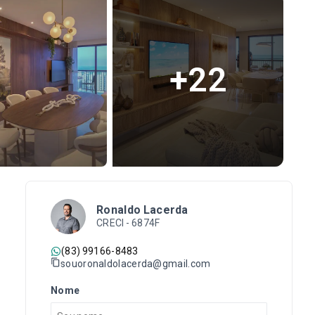
+
22
Ronaldo Lacerda
CRECI -
6874F
(83) 99166-8483
souoronaldolacerda@gmail.com
Nome