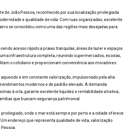
te de João Pessoa, reconhecido por sua localização privilegiada
modernidade e qualidade de vida. Com ruas organizadas, excelente
bairro se consolidou como uma das regiões mais desejadas para
cendo acesso rápido a praias tranquilas, áreas de lazer e espaços
m uma infraestrutura completa, reunindo supermercados, escolas,
litam o cotidiano e proporcionam conveniência aos moradores.
 aquecido e em constante valorização, impulsionado pela alta
mpreendimentos modernos e de padrão elevado. A demanda
mas à orla, garante excelente liquidez e rentabilidade atrativa,
famílias que buscam segurança patrimonial.
 privilegiado, onde o mar está sempre por perto e a cidade oferece
e. Um endereço que representa qualidade de vida, valorização
o Pessoa.