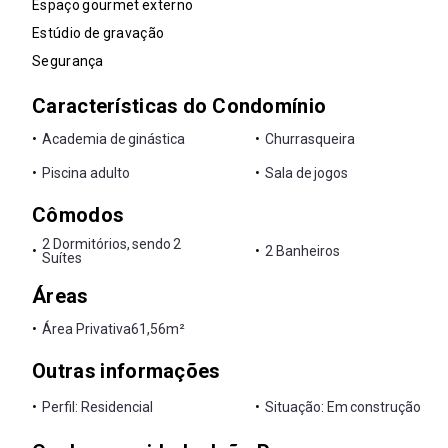
Espaço gourmet externo
Estúdio de gravação
Segurança
Características do Condomínio
•
Academia de ginástica
•
Churrasqueira
•
Piscina adulto
•
Sala de jogos
Cômodos
2 Dormitórios, sendo 2
•
•
2 Banheiros
Suítes
Áreas
•
Área Privativa
61,56m²
Outras informações
•
Perfil: Residencial
•
Situação: Em construção