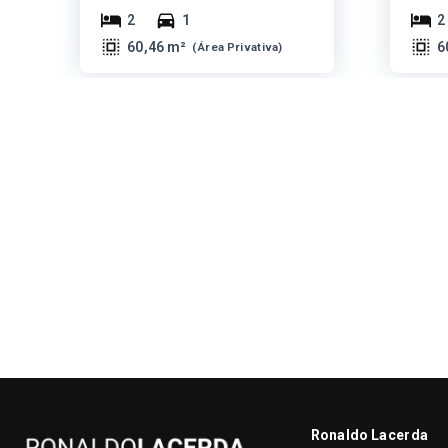
2
1
2
60,46 m²
6
(
Área Privativa
)
Ronaldo Lacerda