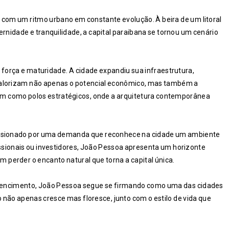
com um ritmo urbano em constante evolução. À beira de um litoral
rnidade e tranquilidade, a capital paraibana se tornou um cenário
força e maturidade. A cidade expandiu sua infraestrutura,
valorizam não apenas o potencial econômico, mas também a
aram como polos estratégicos, onde a arquitetura contemporânea
pulsionado por uma demanda que reconhece na cidade um ambiente
issionais ou investidores, João Pessoa apresenta um horizonte
perder o encanto natural que torna a capital única.
tencimento, João Pessoa segue se firmando como uma das cidades
 não apenas cresce mas floresce, junto com o estilo de vida que