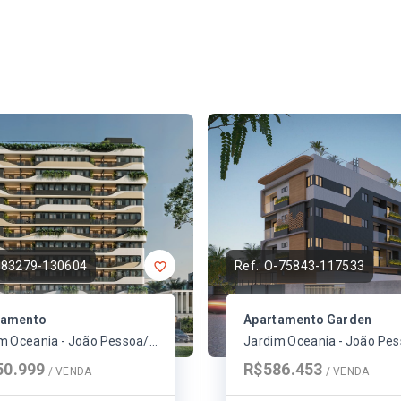
-83279-130604
Ref.:
O-75843-117533
tamento
Apartamento Garden
Jardim Oceania - João Pessoa/PB
50.999
R$586.453
/ 
VENDA
/ 
VENDA