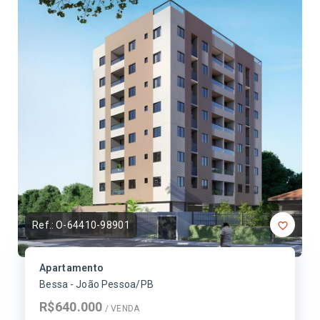
Ref.:
O-64410-98901
Apartamento
Bessa - João Pessoa/PB
R$640.000
/ 
VENDA