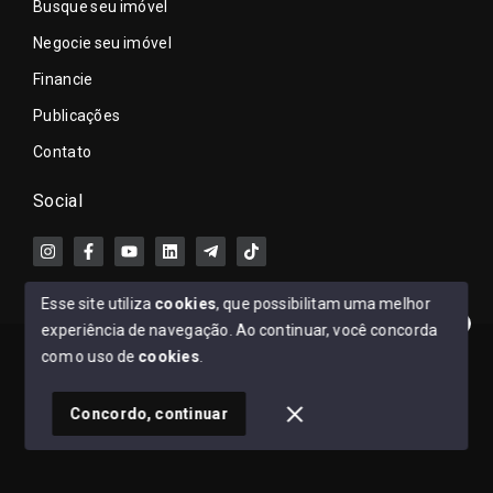
Busque seu imóvel
Negocie seu imóvel
Financie
Publicações
Contato
Social
Esse site utiliza
cookies
, que possibilitam uma melhor
experiência de navegação.
Ao continuar, você concorda
Clique aqui e fale comigo no WhatsApp.
© Copyright 2026 - Ronaldo Lacerda - Todos os direitos
com o uso de
cookies
.
reservados
1
Concordo, continuar
SITE PARA IMOBILIARIA