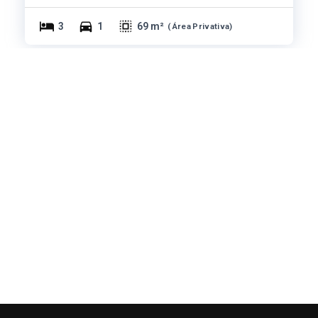
3
1
69 m²
(
Área Privativa
)