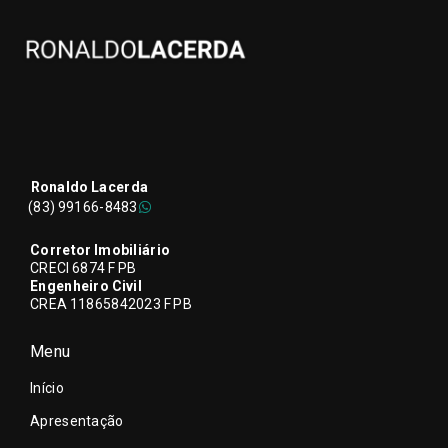
Ronaldo Lacerda
(83) 99166-8483
Corretor Imobiliário
CRECI 6874 F PB
Engenheiro Civil
CREA 11865842023 F PB
Menu
Início
Apresentação