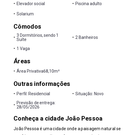
•
Elevador social
•
Piscina adulto
•
Solarium
Cômodos
3 Dormitórios, sendo 1
•
•
2 Banheiros
Suíte
•
1 Vaga
Áreas
•
Área Privativa
68,10m²
Outras informações
•
Perfil: Residencial
•
Situação: Novo
Previsão de entrega:
•
28/05/2026
Conheça a cidade João Pessoa
João Pessoa é uma cidade onde a paisagem natural se