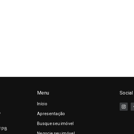
Menu
Social
Início
o
Apresentação
Busque seu imóvel
F PB
Negocie seu imóvel