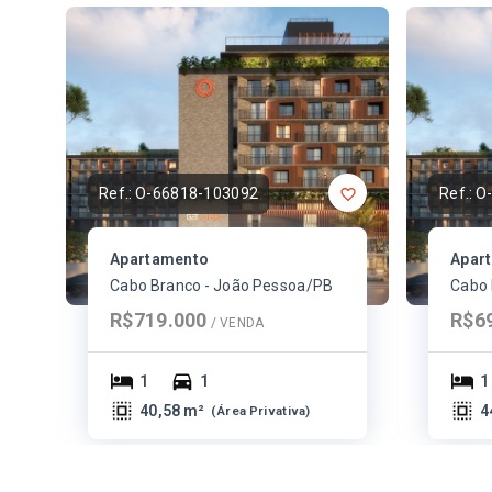
Ref.:
O-66818-103092
Ref.:
O
Apartamento
Apar
Cabo Branco - João Pessoa/PB
Cabo 
R$719.000
R$6
/ 
VENDA
1
1
1
40,58 m²
4
(
Área Privativa
)