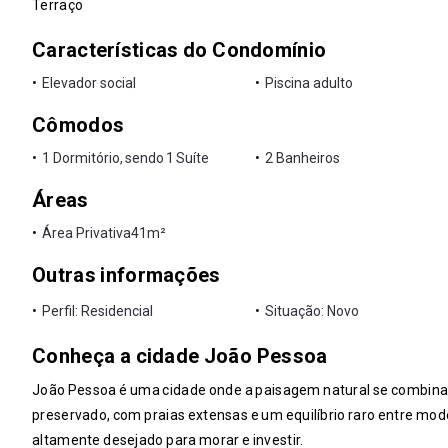
Terraço
Características do Condomínio
•
Elevador social
•
Piscina adulto
Cômodos
•
1 Dormitório, sendo 1 Suíte
•
2 Banheiros
Áreas
•
Área Privativa
41m²
Outras informações
•
Perfil: Residencial
•
Situação: Novo
Conheça a cidade João Pessoa
João Pessoa é uma cidade onde a paisagem natural se combina 
preservado, com praias extensas e um equilíbrio raro entre mode
altamente desejado para morar e investir.