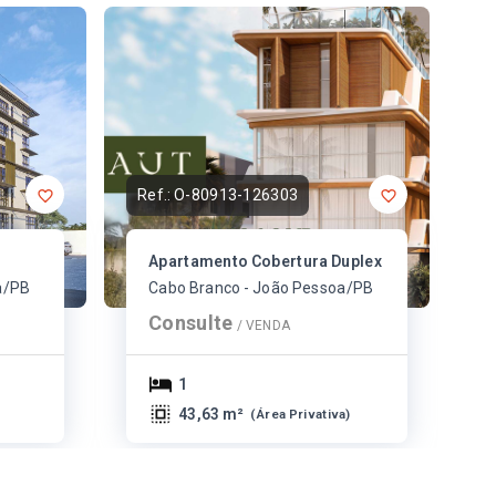
Ref.:
O-80913-126303
Apartamento Cobertura Duplex
a/PB
Cabo Branco - João Pessoa/PB
Consulte
/ 
VENDA
1
43,63 m²
(
Área Privativa
)