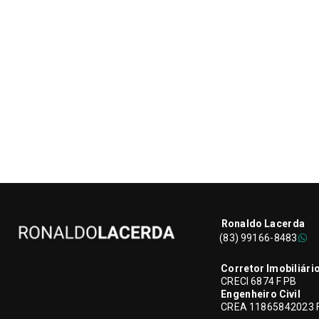
Ronaldo Lacerda
(83) 99166-8483
Corretor Imobiliári
CRECI 6874 F PB
Engenheiro Civil
CREA 11865842023 