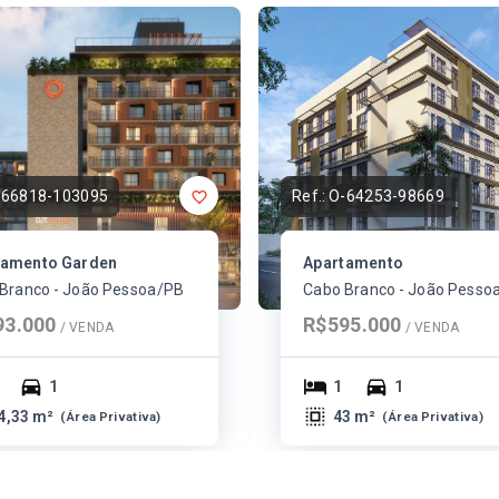
-66818-103095
Ref.:
O-64253-98669
tamento Garden
Apartamento
Branco - João Pessoa/PB
Cabo Branco - João Pesso
93.000
R$595.000
/ 
VENDA
/ 
VENDA
1
1
1
4,33 m²
43 m²
(
Área Privativa
)
(
Área Privativa
)