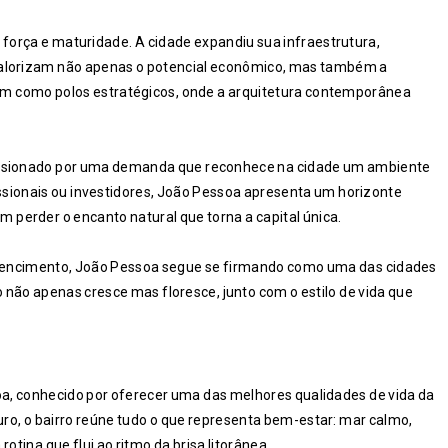
força e maturidade. A cidade expandiu sua infraestrutura,
valorizam não apenas o potencial econômico, mas também a
aram como polos estratégicos, onde a arquitetura contemporânea
pulsionado por uma demanda que reconhece na cidade um ambiente
issionais ou investidores, João Pessoa apresenta um horizonte
perder o encanto natural que torna a capital única.
tencimento, João Pessoa segue se firmando como uma das cidades
 não apenas cresce mas floresce, junto com o estilo de vida que
a, conhecido por oferecer uma das melhores qualidades de vida da
uro, o bairro reúne tudo o que representa bem-estar: mar calmo,
otina que flui ao ritmo da brisa litorânea.