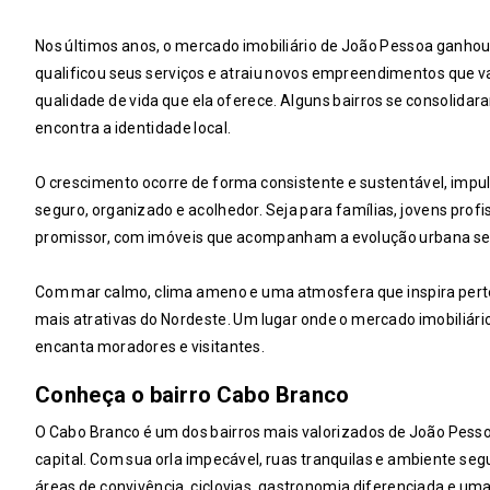
Nos últimos anos, o mercado imobiliário de João Pessoa ganhou 
qualificou seus serviços e atraiu novos empreendimentos que 
qualidade de vida que ela oferece. Alguns bairros se consolid
encontra a identidade local.
O crescimento ocorre de forma consistente e sustentável, im
seguro, organizado e acolhedor. Seja para famílias, jovens prof
promissor, com imóveis que acompanham a evolução urbana sem 
Com mar calmo, clima ameno e uma atmosfera que inspira per
mais atrativas do Nordeste. Um lugar onde o mercado imobiliário
encanta moradores e visitantes.
Conheça o bairro Cabo Branco
O Cabo Branco é um dos bairros mais valorizados de João Pesso
capital. Com sua orla impecável, ruas tranquilas e ambiente seg
áreas de convivência, ciclovias, gastronomia diferenciada e uma r