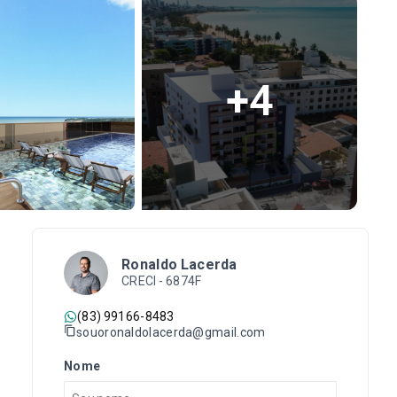
+
4
Ronaldo Lacerda
CRECI -
6874F
(83) 99166-8483
souoronaldolacerda@gmail.com
Nome