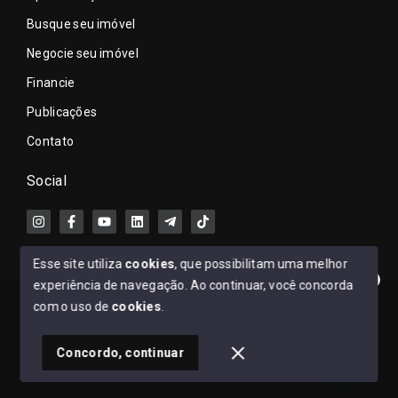
Busque seu imóvel
Negocie seu imóvel
Financie
Publicações
Contato
Social
Esse site utiliza
cookies
, que possibilitam uma melhor
experiência de navegação.
Ao continuar, você concorda
Clique aqui e fale comigo no WhatsApp.
© Copyright 2026 - Ronaldo Lacerda - Todos os direitos
com o uso de
cookies
.
reservados
1
Concordo, continuar
SITE PARA IMOBILIARIA