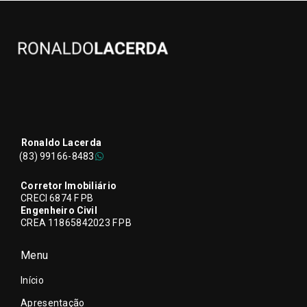
Ronaldo Lacerda
(83) 99166-8483
Corretor Imobiliário
CRECI 6874 F PB
Engenheiro Civil
CREA 11865842023 F PB
Menu
Início
Apresentação