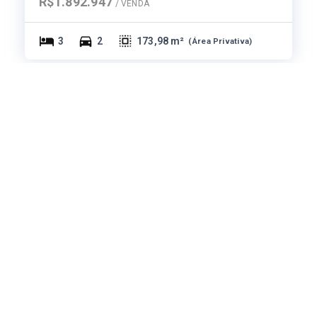
R$1.892.947
/ 
VENDA
3
2
173,98 m²
(
Área Privativa
)