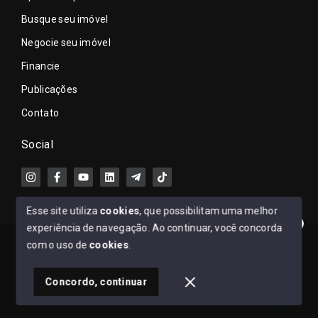
Busque seu imóvel
Negocie seu imóvel
Financie
Publicações
Contato
Social
Esse site utiliza
cookies
, que possibilitam uma melhor
experiência de navegação.
Ao continuar, você concorda
Clique aqui e fale comigo no WhatsApp.
© Copyright 2026 - Ronaldo Lacerda - Todos os direitos
com o uso de
cookies
.
reservados
1
Concordo, continuar
SITE PARA IMOBILIARIA