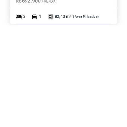
R$692.900
/ 
VENDA
3
1
82,13 m²
(
Área Privativa
)