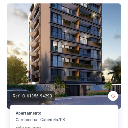
Ref.:
O-61356-94293
Apartamento
Camboinha - Cabedelo/PB