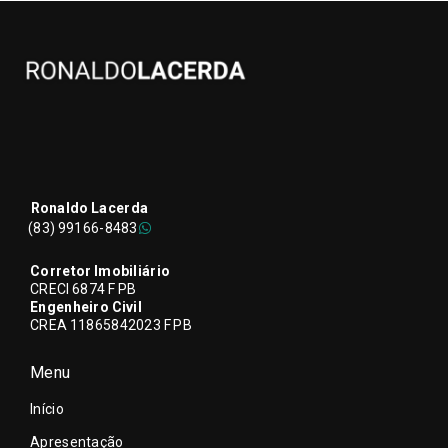
Ronaldo Lacerda
(83) 99166-8483
Corretor Imobiliário
CRECI 6874 F PB
Engenheiro Civil
CREA 11865842023 F PB
Menu
Início
Apresentação