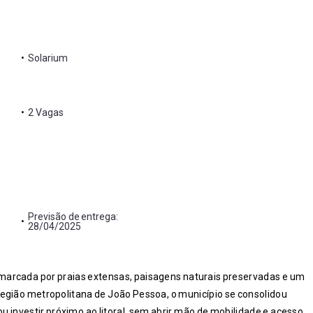
•
Solarium
•
2 Vagas
Previsão de entrega:
•
28/04/2025
marcada por praias extensas, paisagens naturais preservadas e um
a região metropolitana de João Pessoa, o município se consolidou
investir próximo ao litoral, sem abrir mão de mobilidade e acesso