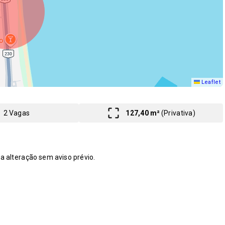
Leaflet
2 Vagas
127,40 m²
(
Privativa
)
 a alteração sem aviso prévio.