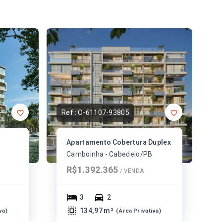
Ref.:
O-61107-93805
Apartamento Cobertura Duplex
Camboinha - Cabedelo/PB
R$1.392.365
/ 
VENDA
3
2
134,97 m²
va
)
(
Área Privativa
)