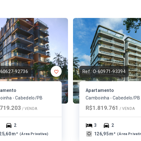
-60627-92736
Ref.:
O-60971-93394
tamento
Apartamento
inha - Cabedelo/PB
Camboinha - Cabedelo/PB
719.203
R$1.819.761
/ 
VENDA
/ 
VENDA
2
3
2
25,60 m²
126,95 m²
(
Área Privativa
)
(
Área Privati