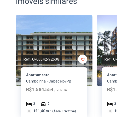
Imóveis similares
Ref.:
O-60542-92608
Ref.:
O
Apartamento
Apar
Camboinha - Cabedelo/PB
Cambo
R$1.584.554
R$1.
/ 
VENDA
3
2
3
121,40 m²
1
(
Área Privativa
)