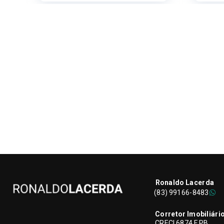
Ronaldo Lacerda
(83) 99166-8483
Corretor Imobiliári
CRECI 6874 F PB