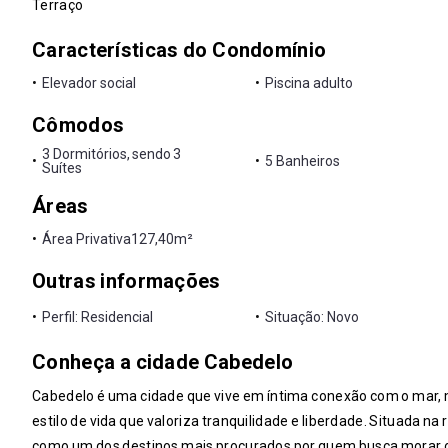
Terraço
Características do Condomínio
•
Elevador social
•
Piscina adulto
Cômodos
3 Dormitórios, sendo 3
•
•
5 Banheiros
Suítes
Áreas
•
Área Privativa
127,40m²
Outras informações
•
Perfil: Residencial
•
Situação: Novo
Conheça a cidade Cabedelo
Cabedelo é uma cidade que vive em íntima conexão com o mar, 
estilo de vida que valoriza tranquilidade e liberdade. Situada n
como um dos destinos mais procurados por quem busca morar ou 