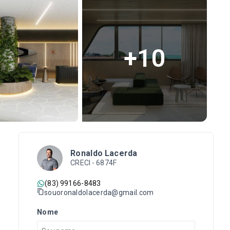
+
10
Ronaldo Lacerda
CRECI -
6874F
(83) 99166-8483
souoronaldolacerda@gmail.com
Nome